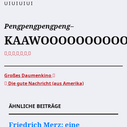
U I U I U I U I
Pengpengpengpeng–
KAAWOOOOOOOOOO
Großes Daumenkino
Die gute Nachricht (aus Amerika)
Beitragsnavigation
ÄHNLICHE BEITRÄGE
Friedrich Merz: eine