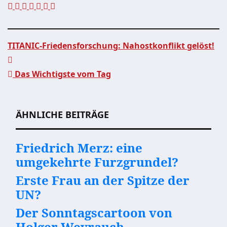
TITANIC-Friedensforschung: Nahostkonflikt gelöst!
Beitragsnavigation
Das Wichtigste vom Tag
ÄHNLICHE BEITRÄGE
Friedrich Merz: eine
umgekehrte Furzgrundel?
Erste Frau an der Spitze der
UN?
Der Sonntagscartoon von
Holger Weyrauch