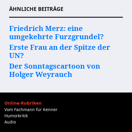
ÄHNLICHE BEITRÄGE
Friedrich Merz: eine
umgekehrte Furzgrundel?
Erste Frau an der Spitze der
UN?
Der Sonntagscartoon von
Holger Weyrauch
Online-Rubriken
Vom Fachmann für Kenner
Humorkritik
Audio