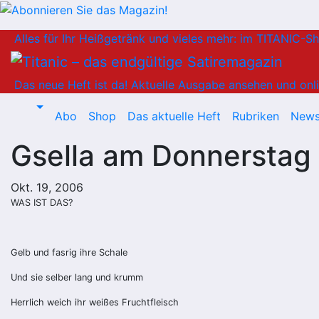
Zum
Alles für Ihr Heißgetränk und vieles mehr: im TITANIC-S
Inhalt
springen
Das neue Heft ist da!
Aktuelle Ausgabe ansehen und onli
Abo
Shop
Das aktuelle Heft
Rubriken
News
Gsella am Donnerstag
Okt. 19, 2006
WAS IST DAS?
Gelb und fasrig ihre Schale
Und sie selber lang und krumm
Herrlich weich ihr weißes Fruchtfleisch