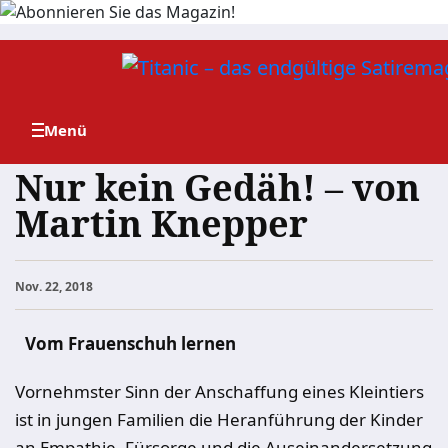
Zum
Inhalt
springen
Nur kein Gedäh! – von
Martin Knepper
Nov. 22, 2018
Vom Frauenschuh lernen
Vornehmster Sinn der Anschaffung eines Kleintiers
ist in jungen Familien die Heranführung der Kinder
an Empathie, Fürsorge und die Auseinandersetzung