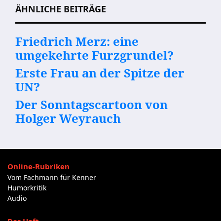
ÄHNLICHE BEITRÄGE
Friedrich Merz: eine
umgekehrte Furzgrundel?
Erste Frau an der Spitze der
UN?
Der Sonntagscartoon von
Holger Weyrauch
Online-Rubriken
Vom Fachmann für Kenner
Humorkritik
Audio