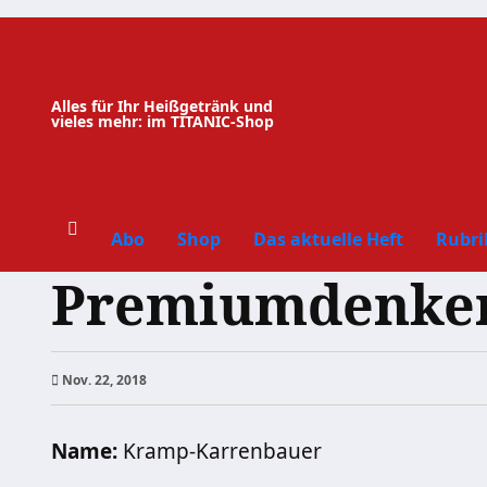
Zum
Inhalt
springen
Alles für Ihr Heißgetränk und
vieles mehr: im TITANIC-Shop
Abo
Shop
Das aktuelle Heft
Rubri
Premiumdenker 
Nov. 22, 2018
Name:
Kramp-Karrenbauer