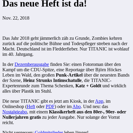
Das neue Heft ist da!
Nov. 22, 2018
Das Jahr 2018 geht jämmerlich zäh zu Grunde, Zombies kehren
zurück auf die politische Bühne und Todespfleger streben nach der
Macht. Deutschland ist im Fledderfieber. Nur TITANIC ist wohlauf
im 40. Jahrgang.
In der
Dezemberausgabe
finden Sie: einen Fotoroman über den
Kampf um die CDU-Spitze, eine Reportage über Björn Höckes
Leben im Wald, den großen
Punk-Artikel
über die neuesten Bands
der Szene,
Heinz Strunks Intimschatulle
, die TITANIC-
Expertenrunde zum Thema Schenken,
Katz + Goldt
und wirklich
alles über Plastik im Stuhl.
Die neue TITANIC gibt es jetzt am Kiosk, in der
App
, im
Onlineshop (
Heft
oder
PDF
) oder im
Abo
. Und neu: das
Nostalgieabo
, mit einem
Klassikerheft aus den 80er-, 90er- oder
Nullerjahren gratis
zu jeder Ausgabe. Nur solange der Vorrat
reicht.
Nicht vergessen:
Goldmitglieder
leben länger!