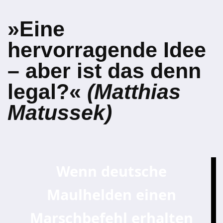
»Eine
hervorragende Idee
– aber ist das denn
legal?«
(Matthias
Matussek)
Wenn deutsche
Maulhelden einen
Marschbefehl erhalten