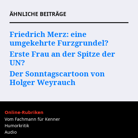
Beitragsnavigation
ÄHNLICHE BEITRÄGE
Friedrich Merz: eine
umgekehrte Furzgrundel?
Erste Frau an der Spitze der
UN?
Der Sonntagscartoon von
Holger Weyrauch
Online-Rubriken
Vom Fachmann für Kenner
Humorkritik
Audio