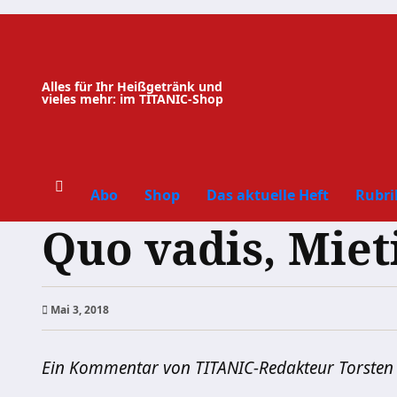
Zum
Inhalt
springen
Alles für Ihr Heißgetränk und
vieles mehr: im TITANIC-Shop
Abo
Shop
Das aktuelle Heft
Rubri
Quo vadis, Miet
Mai 3, 2018
Ein Kommentar von TITANIC-Redakteur Torsten 