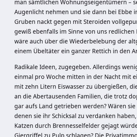
man sämtlichen Wohnungseigentümern – sel
Augenlicht nehmen und sie dann bei Ebbe i
Gruben nackt gegen mit Steroiden vollgepu
gewiß ebenfalls im Sinne von uns redliche
wäre auch über die Wiederbelebung der altg
einem Übeltäter ein ganzer Rettich in den A
Radikale Ideen, zugegeben. Allerdings wenig
einmal pro Woche mitten in der Nacht mit
mit zehn Litern Eiswasser zu übergießen, die 
an die Abertausenden Familien, die trotz 
gar aufs Land getrieben werden? Wären sie 
denen sie ihr Schicksal zu verdanken habe
Katzen durch Brennesselfelder gejagt würd
Giergriffel zu Pulp schlagen? Die Privatimm