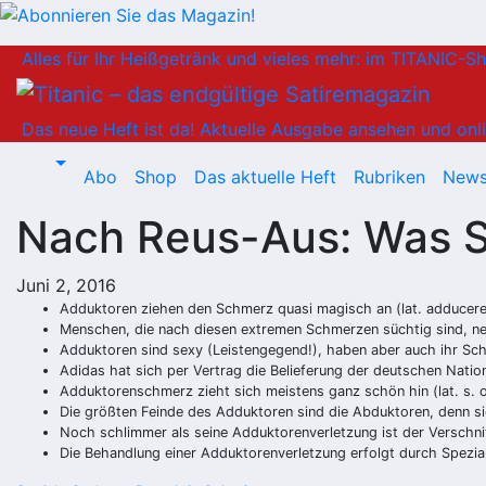
Zum
Alles für Ihr Heißgetränk und vieles mehr: im TITANIC-S
Inhalt
springen
Das neue Heft ist da!
Aktuelle Ausgabe ansehen und onli
Abo
Shop
Das aktuelle Heft
Rubriken
News
Nach Reus-Aus: Was Si
Juni 2, 2016
Adduktoren ziehen den Schmerz quasi magisch an (lat. adducere 
Menschen, die nach diesen extremen Schmerzen süchtig sind, n
Adduktoren sind sexy (Leistengegend!), haben aber auch ihr Sc
Adidas hat sich per Vertrag die Belieferung der deutschen Natio
Adduktorenschmerz zieht sich meistens ganz schön hin (lat. s. o
Die größten Feinde des Adduktoren sind die Abduktoren, denn s
Noch schlimmer als seine Adduktorenverletzung ist der Verschni
Die Behandlung einer Adduktorenverletzung erfolgt durch Spezia