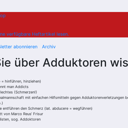
hop
ne verfügbare Heftartikel lesen.
letter abonnieren
Archiv
e über Adduktoren wis
= hinführen, hinziehen)
ennt man Addicts
hlechtes (Schmerzen!)
nalmannschaft mit einfachen Hilfsmitteln gegen Adduktorenverletzungen ber
.)
ie entführen den Schmerz (lat. abducere = wegführen)
tt von Marco Reus‘ Frisur
listen, sog. Addoktoren