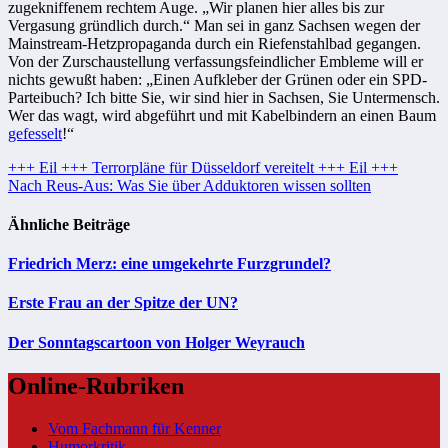
zugekniffenem rechtem Auge. „Wir planen hier alles bis zur
Vergasung gründlich durch.“ Man sei in ganz Sachsen wegen der
Mainstream-Hetzpropaganda durch ein Riefenstahlbad gegangen.
Von der Zurschaustellung verfassungsfeindlicher Embleme will er
nichts gewußt haben: „Einen Aufkleber der Grünen oder ein SPD-
Parteibuch? Ich bitte Sie, wir sind hier in Sachsen, Sie Untermensch.
Wer das wagt, wird abgeführt und mit Kabelbindern an einen Baum
gefesselt
!“
Beitragsnavigation
+++ Eil +++ Terrorpläne für Düsseldorf vereitelt +++ Eil +++
Nach Reus-Aus: Was Sie über Adduktoren wissen sollten
Ähnliche Beiträge
Friedrich Merz: eine umgekehrte Furzgrundel?
Erste Frau an der Spitze der UN?
Der Sonntagscartoon von Holger Weyrauch
Online-Rubriken
Vom Fachmann für Kenner
Humorkritik