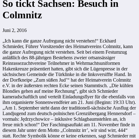
So tickt Sachsen: Besuch in
Colmnitz
Juni 2, 2016
„Ich kann die ganze Aufregung nicht verstehen!“ Eckhard
Schmieder,
Führer
Vorsitzender des Heimatvereins Colmnitz, kann
die ganze Aufregung nicht verstehen. Seit bei einem Festumzug
anläßlich des 88-jährigen Bestehens zweier ortsansässiger
Reinrassezuchtvereine Teilnehmer in Wehrmachtsuniformen
Hakenkreuze präsentiert hatten, gibt sich die Lügenpresse in der
sächsischen Gemeinde die Türklinke in die linksversiffte Hand. In
der Dorfkneipe „Zum süßen Jud’“ hat der Heimatverein Colmnitz
e.V. in der äußersten rechten Ecke seinen Stammtisch. „Die kühlen
Blondies gehen auf meine Rechnung“, gibt sich Schmieder
kameradschaftlich und verteilt Einladungsflyer für die ebenfalls von
ihm organisierte Sonnenwendfeier am 21. Juni (Beginn: 19:33 Uhr).
„Am 1. September steht dann der traditionell-sächsische Ausflug der
Landjugend zum deutsch-polnischen Grenzübergang Hennersdorf –
vormals: Jędrzychowice – inklusive Schlagbaumstehlen an, ich
freue mich schon!“ Der Faschingsauftakt am 11. November finde in
diesem Jahr unter dem Motto „Colmnitz irr’, wir sind wirr, 444“
statt. Rechte Symbolik könne er keine erkennen, sagt Schmieder mit