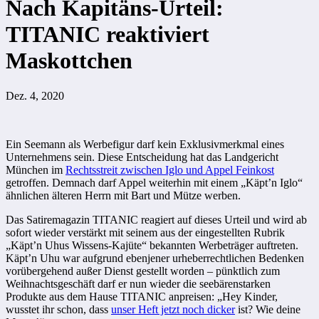
Nach Kapitäns-Urteil:
TITANIC reaktiviert
Maskottchen
Dez. 4, 2020
Ein Seemann als Werbefigur darf kein Exklusivmerkmal eines
Unternehmens sein. Diese Entscheidung hat das Landgericht
München im
Rechtsstreit zwischen Iglo und Appel Feinkost
getroffen. Demnach darf Appel weiterhin mit einem „Käpt’n Iglo“
ähnlichen älteren Herrn mit Bart und Mütze werben.
Das Satiremagazin TITANIC reagiert auf dieses Urteil und wird ab
sofort wieder verstärkt mit seinem aus der eingestellten Rubrik
„Käpt’n Uhus Wissens-Kajüte“ bekannten Werbeträger auftreten.
Käpt’n Uhu war aufgrund ebenjener urheberrechtlichen Bedenken
vorübergehend außer Dienst gestellt worden – pünktlich zum
Weihnachtsgeschäft darf er nun wieder die seebärenstarken
Produkte aus dem Hause TITANIC anpreisen: „Hey Kinder,
wusstet ihr schon, dass
unser Heft jetzt noch dicker
ist? Wie deine