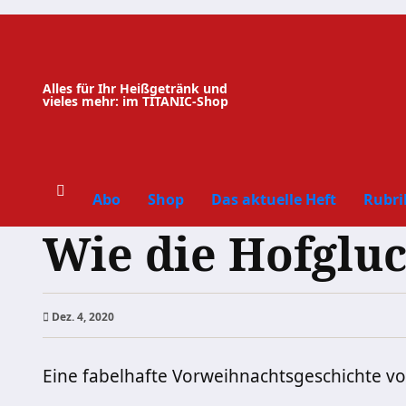
Zum
Inhalt
springen
Alles für Ihr Heißgetränk und
vieles mehr: im TITANIC-Shop
Abo
Shop
Das aktuelle Heft
Rubri
Wie die Hofgluc
Dez. 4, 2020
Eine fabelhafte Vorweihnachtsgeschichte vo