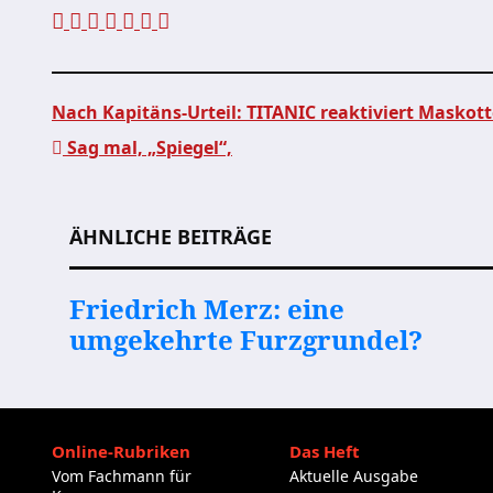
Nach Kapitäns-Urteil: TITANIC reaktiviert Masko
Sag mal, „Spiegel“,
Beitragsnavigation
ÄHNLICHE BEITRÄGE
Friedrich Merz: eine
umgekehrte Furzgrundel?
Online-Rubriken
Das Heft
Vom Fachmann für
Aktuelle Ausgabe