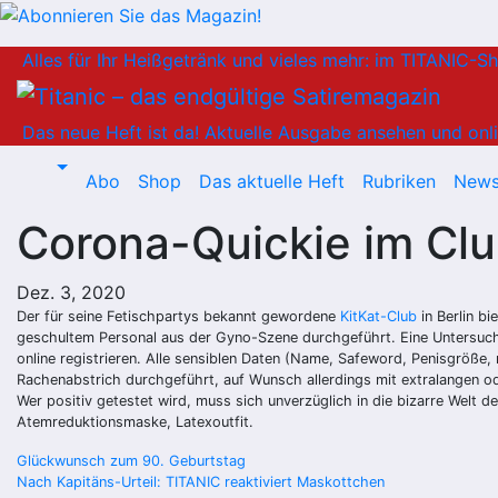
Zum
Alles für Ihr Heißgetränk und vieles mehr: im TITANIC-S
Inhalt
springen
Das neue Heft ist da!
Aktuelle Ausgabe ansehen und onli
Abo
Shop
Das aktuelle Heft
Rubriken
News
Corona-Quickie im Cl
Dez. 3, 2020
Der für seine Fetischpartys bekannt gewordene
KitKat-Club
in Berlin bi
geschultem Personal aus der Gyno-Szene durchgeführt. Eine Untersuchu
online registrieren. Alle sensiblen Daten (Name, Safeword, Penisgröße,
Rachenabstrich durchgeführt, auf Wunsch allerdings mit extralangen o
Wer positiv getestet wird, muss sich unverzüglich in die bizarre Welt 
Atemreduktionsmaske, Latexoutfit.
Beitragsnavigation
Glückwunsch zum 90. Geburtstag
Nach Kapitäns-Urteil: TITANIC reaktiviert Maskottchen