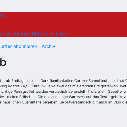
hop
ne verfügbare Heftartikel lesen.
letter abonnieren
Archiv
ub
etet ab Freitag in seinen Darkräumlichkeiten Corona-Schnelltests an. Laut 
ng kostet 24,90 Euro inklusive zwei desinfizierenden Freigetränken. We
 richtige Penisgröße) werden vertraulich behandelt. Trotz allem Gebettel 
der -dicken Stäbchen. Die quälend lange Wartezeit auf das Testergebnis 
der häuslichen Quarantäne begeben. Selbstverständlich gilt auch im Club d