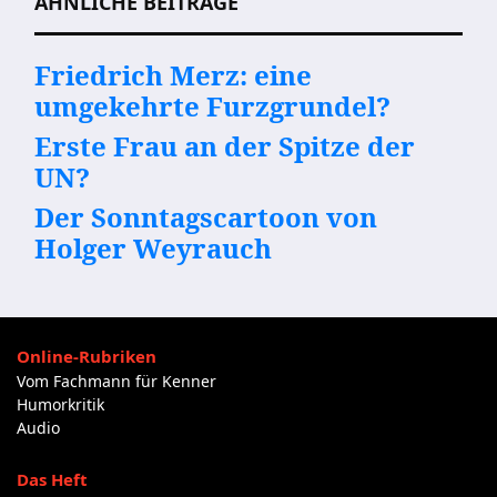
ÄHNLICHE BEITRÄGE
Friedrich Merz: eine
umgekehrte Furzgrundel?
Erste Frau an der Spitze der
UN?
Der Sonntagscartoon von
Holger Weyrauch
Online-Rubriken
Vom Fachmann für Kenner
Humorkritik
Audio
Das Heft