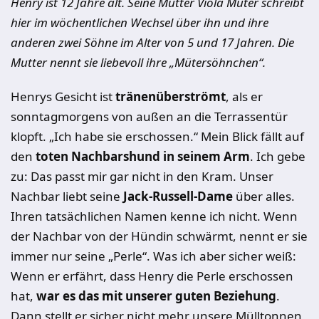
Henry ist 12 Jahre alt. Seine Mutter Viola Müter schreibt
hier im wöchentlichen Wechsel über ihn und ihre
anderen zwei Söhne im Alter von 5 und 17 Jahren. Die
Mutter nennt sie liebevoll ihre „Mütersöhnchen“.
Henrys Gesicht ist
tränenüberströmt
, als er
sonntagmorgens von außen an die Terrassentür
klopft. „Ich habe sie erschossen.“ Mein Blick fällt auf
den
toten Nachbarshund in seinem Arm
. Ich gebe
zu: Das passt mir gar nicht in den Kram. Unser
Nachbar liebt seine
Jack-Russell-Dame
über alles.
Ihren tatsächlichen Namen kenne ich nicht. Wenn
der Nachbar von der Hündin schwärmt, nennt er sie
immer nur seine „Perle“. Was ich aber sicher weiß:
Wenn er erfährt, dass Henry die Perle erschossen
hat,
war es das mit unserer guten Beziehung
.
Dann stellt er sicher nicht mehr unsere Mülltonnen