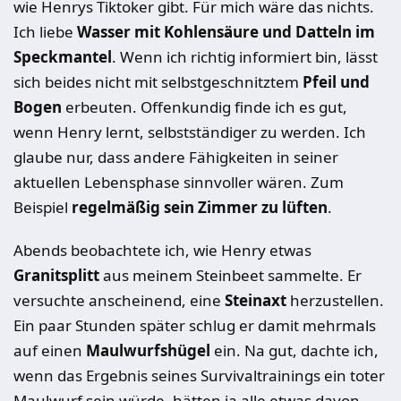
wie Henrys Tiktoker gibt. Für mich wäre das nichts.
Ich liebe
Wasser mit Kohlensäure und Datteln im
Speckmantel
. Wenn ich richtig informiert bin, lässt
sich beides nicht mit selbstgeschnitztem
Pfeil und
Bogen
erbeuten. Offenkundig finde ich es gut,
wenn Henry lernt, selbstständiger zu werden. Ich
glaube nur, dass andere Fähigkeiten in seiner
aktuellen Lebensphase sinnvoller wären. Zum
Beispiel
regelmäßig sein Zimmer zu lüften
.
Abends beobachtete ich, wie Henry etwas
Granitsplitt
aus meinem Steinbeet sammelte. Er
versuchte anscheinend, eine
Steinaxt
herzustellen.
Ein paar Stunden später schlug er damit mehrmals
auf einen
Maulwurfshügel
ein. Na gut, dachte ich,
wenn das Ergebnis seines Survivaltrainings ein toter
Maulwurf sein würde, hätten ja alle etwas davon.