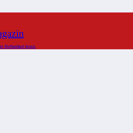
agazin
 Heftartikel lesen.