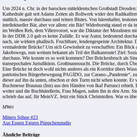
Um 2024 n. Chr. in der barocken mitteldeutschen Großstadt Drosden: 
Kathedrale galt seit Adams Zeiten als Bollwerk wider den Radikalfem
stattlich, massiv durchaus und reinen Blutes. Von bärenhafter, teuton
intellektueller Bär, aber vor allem: ein Bär! Widerborstig stand er d
im Weißen Reh, dem Villenvorort, war die Diktatur der Moralisten mit
In der DDR 2.0 gab es keine Zufälle. Er war Autor, bedeutend durchaus
nach, sie wirkten phallisch. Fruchtbare, lendengespeiste Architektur
vermaledeite Brücke? Um sich Gewissheit zu verschaffen: Ein Blick a
Jakobswegs, nun weitum bekannt als Teil der Balkanroute! Ziel: So
durchaus. Wie konnte es so weit kommen? Der Brückenbruch als Sinnbi
transepochalen Jurisdiktion. Großmannssucht. Die Brücke, durch Über
Eine Brücke ist doch wohl nichts anderes als ein Korridor übers Wasse
patriotischen Bürgerbewegung PAGIDO, zur Carano-„Pandemie“, zum 
dieser auf ihn da unten, obschon er den Turm nicht sehen konnte. Er w
Buchmesse Braunau (Inn) aus den Händen von Ikaf Parranci erhielt.
weiter und die Buchhändlerin, Frau Magen, nahm ihn in den Arm. Sie
schrieb das auf, für MeinVZ. Jetzt ein Stück Christstollen. War es üb
MWei
Beitragsnavigation
Müters Söhne #23
Aus Eugen Egners Püppchenstudio
Ähnliche Beiträge