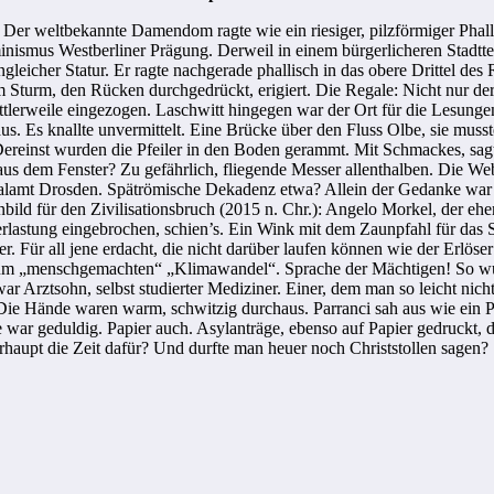
Der weltbekannte Damendom ragte wie ein riesiger, pilzförmiger Phallu
inismus Westberliner Prägung. Derweil in einem bürgerlicheren Stadtt
engleicher Statur. Er ragte nachgerade phallisch in das obere Drittel d
a im Sturm, den Rücken durchgedrückt, erigiert. Die Regale: Nicht nur d
tlerweile eingezogen. Laschwitt hingegen war der Ort für die Lesungen
. Es knallte unvermittelt. Eine Brücke über den Fluss Olbe, sie musste
. Dereinst wurden die Pfeiler in den Boden gerammt. Mit Schmackes, sag
us dem Fenster? Zu gefährlich, fliegende Messer allenthalben. Die Web
zialamt Drosden. Spätrömische Dekadenz etwa? Allein der Gedanke war
ld für den Zivilisationsbruch (2015 n. Chr.): Angelo Morkel, der ehem
lastung eingebrochen, schien’s. Ein Wink mit dem Zaunpfahl für das S
r. Für all jene erdacht, die nicht darüber laufen können wie der Erlöse
„menschgemachten“ „Klimawandel“. Sprache der Mächtigen! So wurde 
ar Arztsohn, selbst studierter Mediziner. Einer, dem man so leicht nich
 Die Hände waren warm, schwitzig durchaus. Parranci sah aus wie ein
 war geduldig. Papier auch. Asylanträge, ebenso auf Papier gedruckt, 
erhaupt die Zeit dafür? Und durfte man heuer noch Christstollen sagen?