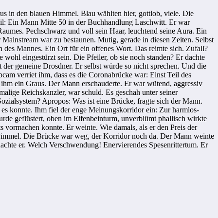
s in den blauen Himmel. Blau wählten hier, gottlob, viele. Die
eil: Ein Mann Mitte 50 in der Buchhandlung Laschwitt. Er war
es Raumes. Pechschwarz und voll sein Haar, leuchtend seine Aura. Ein
er Mainstream war zu bestaunen. Mutig, gerade in diesen Zeiten. Selbst
 des Mannes. Ein Ort für ein offenes Wort. Das reimte sich. Zufall?
 wohl eingestürzt sein. Die Pfeiler, ob sie noch standen? Er dachte
t der gemeine Drosdner. Er selbst würde so nicht sprechen. Und die
cam verriet ihm, dass es die Coronabrücke war: Einst Teil des
 ihm ein Graus. Der Mann erschauderte. Er war wütend, aggressiv
alige Reichskanzler, war schuld. Es geschah unter seiner
ozialsystem? Apropos: Was ist eine Brücke, fragte sich der Mann.
r es konnte. Ihm fiel der enge Meinungskorridor ein: Zur harmlos-
geflüstert, oben im Elfenbeinturm, unverblümt phallisch wirkte
ts vormachen konnte. Er weinte. Wie damals, als er den Preis der
 Pimmel. Die Brücke war weg, der Korridor noch da. Der Mann weinte
dachte er. Welch Verschwendung! Enervierendes Spesenrittertum. Er