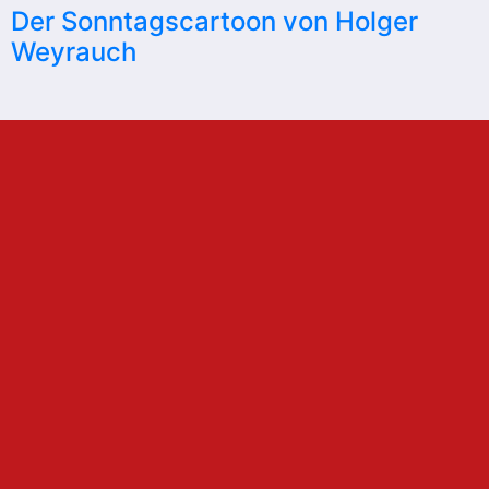
Der Sonntagscartoon von Holger
Weyrauch