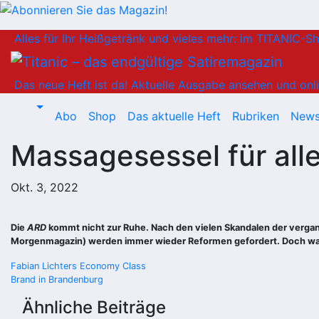
Zum
Alles für Ihr Heißgetränk und vieles mehr: im TITANIC-S
Inhalt
springen
Das neue Heft ist da!
Aktuelle Ausgabe ansehen und onli
Abo
Shop
Das aktuelle Heft
Rubriken
News
Massagesessel für alle
Okt. 3, 2022
Die
ARD
kommt nicht zur Ruhe. Nach den vielen Skandalen der vergan
Morgenmagazin) werden immer wieder Reformen gefordert. Doch was
Beitragsnavigation
Fabian Lichters Economy Class
Brand in Brandenburg
Ähnliche Beiträge