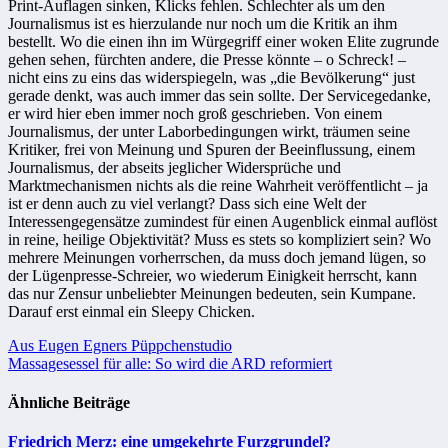
Print-Auflagen sinken, Klicks fehlen. Schlechter als um den
Journalismus ist es hierzulande nur noch um die Kritik an ihm
bestellt. Wo die einen ihn im Würgegriff einer woken Elite zugrunde
gehen sehen, fürchten andere, die Presse könnte – o Schreck! –
nicht eins zu eins das widerspiegeln, was „die Bevölkerung“ just
gerade denkt, was auch immer das sein sollte. Der Servicegedanke,
er wird hier eben immer noch groß geschrieben. Von einem
Journalismus, der unter Laborbedingungen wirkt, träumen seine
Kritiker, frei von Meinung und Spuren der Beeinflussung, einem
Journalismus, der abseits jeglicher Widersprüche und
Marktmechanismen nichts als die reine Wahrheit veröffentlicht – ja
ist er denn auch zu viel verlangt? Dass sich eine Welt der
Interessengegensätze zumindest für einen Augenblick einmal auflöst
in reine, heilige Objektivität? Muss es stets so kompliziert sein? Wo
mehrere Meinungen vorherrschen, da muss doch jemand lügen, so
der Lügenpresse-Schreier, wo wiederum Einigkeit herrscht, kann
das nur Zensur unbeliebter Meinungen bedeuten, sein Kumpane.
Darauf erst einmal ein Sleepy Chicken.
Beitragsnavigation
Aus Eugen Egners Püppchenstudio
Massagesessel für alle: So wird die ARD reformiert
Ähnliche Beiträge
Friedrich Merz: eine umgekehrte Furzgrundel?