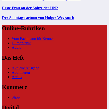
Erste Frau an der Spitze der UN?
Der Sonntagscartoon von Holger Weyrauch
Online-Rubriken
Vom Fachmann für Kenner
Humorkritik
Audio
Das Heft
Aktuelle Ausgabe
Abonnieren
Archiv
Kommerz
Shop
Digital