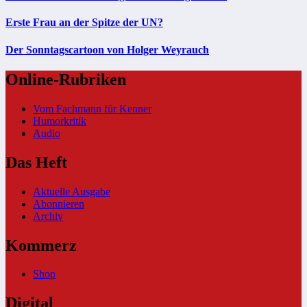
Erste Frau an der Spitze der UN?
Der Sonntagscartoon von Holger Weyrauch
Online-Rubriken
Vom Fachmann für Kenner
Humorkritik
Audio
Das Heft
Aktuelle Ausgabe
Abonnieren
Archiv
Kommerz
Shop
Digital