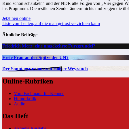
Kind schon schaukeln“ und der NDR alte Folgen von „Vier gegen Wi
ins Programm. Die restlichen Sender ändern nichts und zeigen die übl
Beitragsnavigation
Jetzt neu online
Liste von Leuten, auf die man getrost verzichten kann
Ähnliche Beiträge
Friedrich Merz: eine umgekehrte Furzgrundel?
Erste Frau an der Spitze der UN?
Der Sonntagscartoon von Holger Weyrauch
Online-Rubriken
Vom Fachmann für Kenner
Humorkritik
Audio
Das Heft
Aktuelle Ausgabe