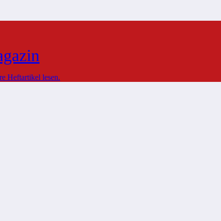
agazin
 Heftartikel lesen.