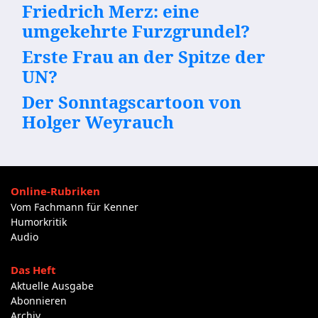
Friedrich Merz: eine
umgekehrte Furzgrundel?
Erste Frau an der Spitze der
UN?
Der Sonntagscartoon von
Holger Weyrauch
Online-Rubriken
Vom Fachmann für Kenner
Humorkritik
Audio
Das Heft
Aktuelle Ausgabe
Abonnieren
Archiv