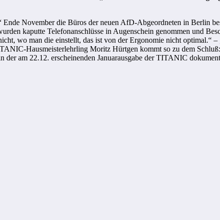
“ Ende November die Büros der neuen AfD-Abgeordneten in Berlin bes
 wurden kaputte Telefonanschlüsse in Augenschein genommen und Bes
 nicht, wo man die einstellt, das ist von der Ergonomie nicht optimal.
TITANIC-Hausmeisterlehrling Moritz Hürtgen kommt so zu dem Schluß:
in der am 22.12. erscheinenden Januarausgabe der TITANIC
dokumenti