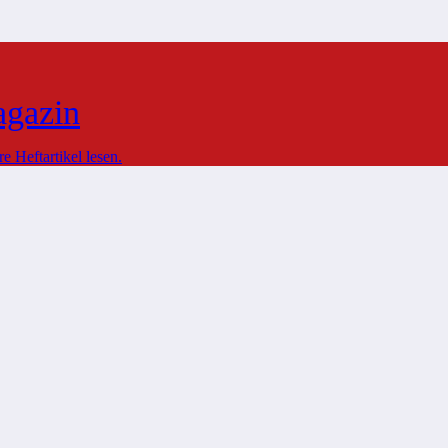
agazin
 Heftartikel lesen.