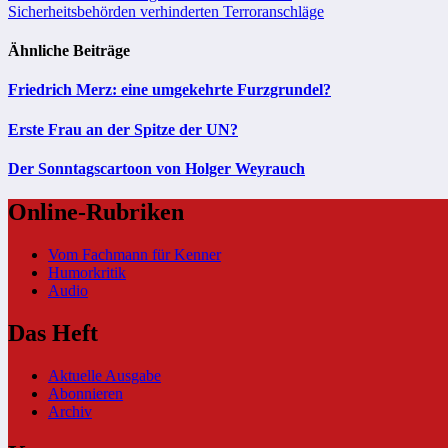
Sicherheitsbehörden verhinderten Terroranschläge
Ähnliche Beiträge
Friedrich Merz: eine umgekehrte Furzgrundel?
Erste Frau an der Spitze der UN?
Der Sonntagscartoon von Holger Weyrauch
Online-Rubriken
Vom Fachmann für Kenner
Humorkritik
Audio
Das Heft
Aktuelle Ausgabe
Abonnieren
Archiv