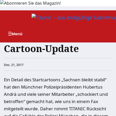
Zum
Inhalt
springen
Cartoon-Update
Dez. 21, 2017
Ein Detail des Startcartoons „Sachsen bleibt stabil“
hat den Münchner Polizeipräsidenten Hubertus
Andrä und viele seiner Mitarbeiter „schockiert und
betroffen“ gemacht hat, wie uns in einem Fax
mitgeteilt wurde. Daher nimmt TITANIC Rücksicht
auf die Gefühle der Polizei München, die in diesem