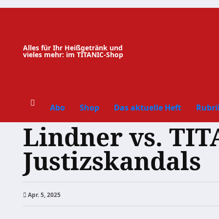
Zum
Inhalt
springen
Alles für Ihr Heißgetränk und
vieles mehr: im TITANIC-Shop
Abo
Shop
Das aktuelle Heft
Rubri
Lindner vs. TIT
Justizskandals
Apr. 5, 2025