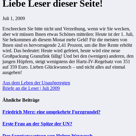
Liebe Leser dieser Seite!
Juli 1, 2009
Erschrecken Sie bitte nicht und Verzeihung, wenn wir Sie wecken,
aber wir müssen Ihnen etwas Schönes mitteilen: Heute ist der 1. Juli,
Sie bekommen ab diesem Monat mehr Geld! Für die meisten von
Ihnen sind es hervorragende 2,41 Prozent, um die Ihre Rente erhöht
wird. Das bedeutet: Heute wird gefeiert, heute wird eine neue
Großpackung Granufink fällig! Und bei den (wenigen) anderen, den
jungen Hüpfern, steigt wenigstens der Hartz-IV-Regelsatz von 351
auf 359 Euro. Lieben Glückwunsch – und nicht alles auf einmal
ausgeben!
Beitragsnavigation
Aus dem Leben der Unaufgeregten
Briefe an die Leser | Juli 2009
Ähnliche Beiträge
Friedrich Merz: eine umgekehrte Furzgrundel?
Erste Frau an der Spitze der UN?
Der Sonntagscartoon von Holger Weyrauch