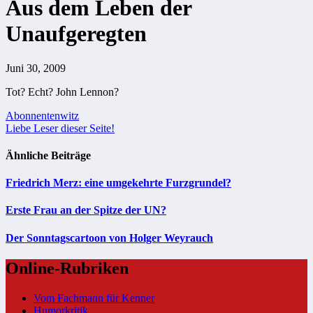
Aus dem Leben der
Unaufgeregten
Juni 30, 2009
Tot? Echt? John Lennon?
Beitragsnavigation
Abonnentenwitz
Liebe Leser dieser Seite!
Ähnliche Beiträge
Friedrich Merz: eine umgekehrte Furzgrundel?
Erste Frau an der Spitze der UN?
Der Sonntagscartoon von Holger Weyrauch
Online-Rubriken
Vom Fachmann für Kenner
Humorkritik