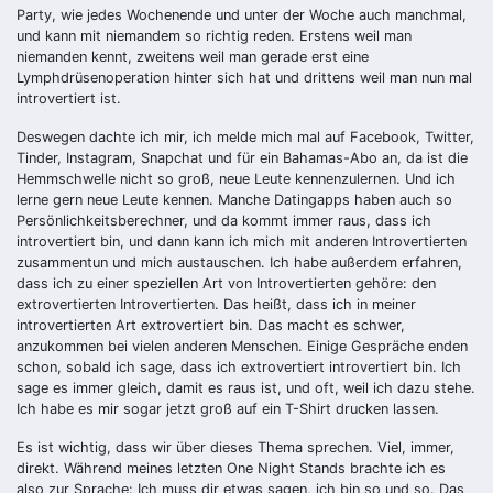
Party, wie jedes Wochenende und unter der Woche auch manchmal,
und kann mit niemandem so richtig reden. Erstens weil man
niemanden kennt, zweitens weil man gerade erst eine
Lymphdrüsenoperation hinter sich hat und drittens weil man nun mal
introvertiert ist.
Deswegen dachte ich mir, ich melde mich mal auf Facebook, Twitter,
Tinder, Instagram, Snapchat und für ein Bahamas-Abo an, da ist die
Hemmschwelle nicht so groß, neue Leute kennenzulernen. Und ich
lerne gern neue Leute kennen. Manche Datingapps haben auch so
Persönlichkeitsberechner, und da kommt immer raus, dass ich
introvertiert bin, und dann kann ich mich mit anderen Introvertierten
zusammentun und mich austauschen. Ich habe außerdem erfahren,
dass ich zu einer speziellen Art von Introvertierten gehöre: den
extrovertierten Introvertierten. Das heißt, dass ich in meiner
introvertierten Art extrovertiert bin. Das macht es schwer,
anzukommen bei vielen anderen Menschen. Einige Gespräche enden
schon, sobald ich sage, dass ich extrovertiert introvertiert bin. Ich
sage es immer gleich, damit es raus ist, und oft, weil ich dazu stehe.
Ich habe es mir sogar jetzt groß auf ein T-Shirt drucken lassen.
Es ist wichtig, dass wir über dieses Thema sprechen. Viel, immer,
direkt. Während meines letzten One Night Stands brachte ich es
also zur Sprache: Ich muss dir etwas sagen, ich bin so und so. Das