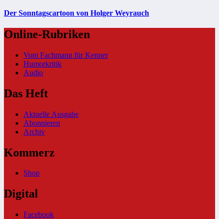
Der Sonntagscartoon von Holger Weyrauch
Online-Rubriken
Vom Fachmann für Kenner
Humorkritik
Audio
Das Heft
Aktuelle Ausgabe
Abonnieren
Archiv
Kommerz
Shop
Digital
Facebook