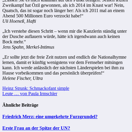
Zweikampf hat Özil gewonnen, als ich 2014 im Knast war! Nein,
Quatsch, das ist sogar noch länger her: Als ich 2011 mal an einem
Abend 500 Millionen Euro verzockt habe!“
Uli Hoeneß, Hafti
„Ich verstehe diesen Schritt – wenn mir die Kanzlerin ständig unter
der Dusche auflauern würde, hätte ich irgendwann auch keinen
Bock mehr.“
Jens Spahn, Merkel-Intimus
„Er sollte jetzt die freie Zeit nutzen und endlich die Nationalhymne
lernen, damit er künftig wenigstens vor dem Fernseher mitsingen
kann. Ich werde anlässlich der nächsten Länderspielen bei ihm zu
Hause vorbeikommen und das persönlich überprüfen!“
Helene Fischer, Ultra
Beitragsnavigation
Heinz Strunk: Schmackofant simple
Leute … von Paula Irmschler
Ähnliche Beiträge
Friedrich Merz: eine umgekehrte Furzgrundel?
Erste Frau an der Spitze der UN?