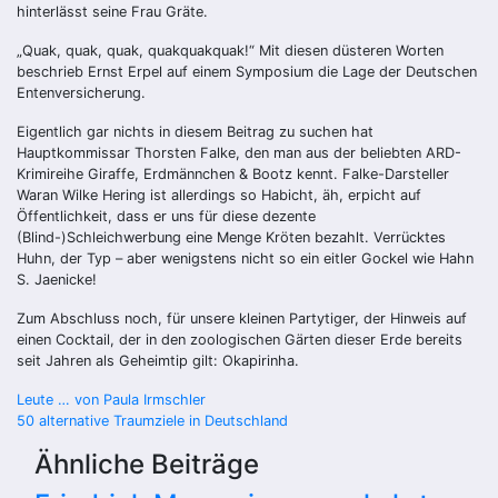
hinterlässt seine Frau Gräte.
„Quak, quak, quak, quakquakquak!“ Mit diesen düsteren Worten
beschrieb Ernst Erpel auf einem Symposium die Lage der Deutschen
Entenversicherung.
Eigentlich gar nichts in diesem Beitrag zu suchen hat
Hauptkommissar Thorsten Falke, den man aus der beliebten ARD-
Krimireihe Giraffe, Erdmännchen & Bootz kennt. Falke-Darsteller
Waran Wilke Hering ist allerdings so Habicht, äh, erpicht auf
Öffentlichkeit, dass er uns für diese dezente
(Blind-)Schleichwerbung eine Menge Kröten bezahlt. Verrücktes
Huhn, der Typ – aber wenigstens nicht so ein eitler Gockel wie Hahn
S. Jaenicke!
Zum Abschluss noch, für unsere kleinen Partytiger, der Hinweis auf
einen Cocktail, der in den zoologischen Gärten dieser Erde bereits
seit Jahren als Geheimtip gilt: Okapirinha.
Beitragsnavigation
Leute … von Paula Irmschler
50 alternative Traumziele in Deutschland
Ähnliche Beiträge