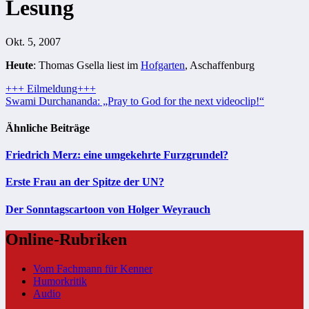
Lesung
Okt. 5, 2007
Heute
: Thomas Gsella liest im
Hofgarten
, Aschaffenburg
Beitragsnavigation
+++ Eilmeldung+++
Swami Durchananda: „Pray to God for the next videoclip!“
Ähnliche Beiträge
Friedrich Merz: eine umgekehrte Furzgrundel?
Erste Frau an der Spitze der UN?
Der Sonntagscartoon von Holger Weyrauch
Online-Rubriken
Vom Fachmann für Kenner
Humorkritik
Audio