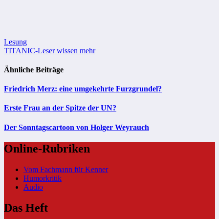
Beitragsnavigation
Lesung
TITANIC-Leser wissen mehr
Ähnliche Beiträge
Friedrich Merz: eine umgekehrte Furzgrundel?
Erste Frau an der Spitze der UN?
Der Sonntagscartoon von Holger Weyrauch
Online-Rubriken
Vom Fachmann für Kenner
Humorkritik
Audio
Das Heft