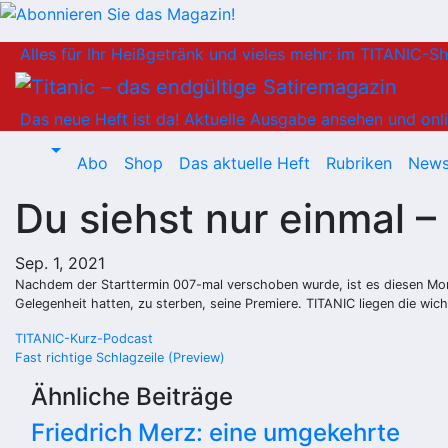
Zum
Alles für Ihr Heißgetränk und vieles mehr: im TITANIC-S
Inhalt
springen
Das neue Heft ist da!
Aktuelle Ausgabe ansehen und onli
Abo
Shop
Das aktuelle Heft
Rubriken
News
Du siehst nur einmal 
Sep. 1, 2021
Nachdem der Starttermin 007-mal verschoben wurde, ist es diesen Mona
Gelegenheit hatten, zu sterben, seine Premiere. TITANIC liegen die wi
Beitragsnavigation
TITANIC-Kurz-Podcast
Fast richtige Schlagzeile (Preview)
Ähnliche Beiträge
Friedrich Merz: eine umgekehrte