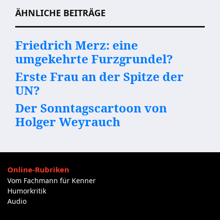
ÄHNLICHE BEITRÄGE
Friedrich Merz: eine
umgekehrte Furzgrundel?
Erste Frau an der Spitze der
UN?
Der Sonntagscartoon von
Holger Weyrauch
Online-Rubriken
Vom Fachmann für Kenner
Humorkritik
Audio