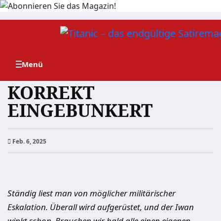
Zum
Inhalt
springen
KORREKT
EINGEBUNKERT
Feb. 6, 2025
Ständig liest man von möglicher militärischer
Eskalation. Überall wird aufgerüstet, und der Iwan
winkt schon. Brauchen wir bald alle einen eigenen