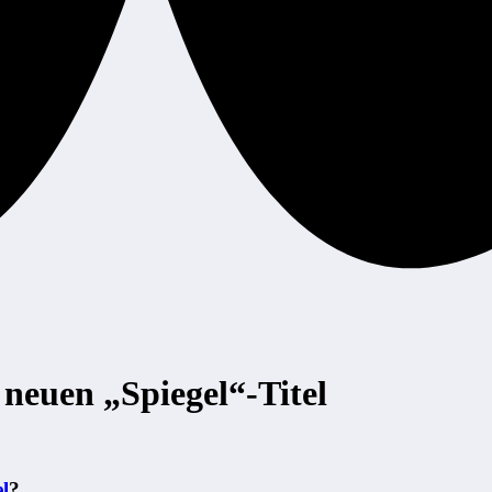
neuen „Spiegel“-Titel
l
?