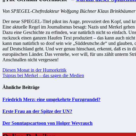
Von SPIEGEL-Chefredakteur
Wolfgang Büchner
Klaus Brinkbäumer
Der neue SPIEGEL-Titel pikst ins Auge, provoziert den Kopf, und kr
Eine aktuelle Regel im Journalismus besagt: Nazis und Merkel gehe
Dazu eine Geschichte zu erfinden, war natürlich nicht so einfach. U
ruckzuck einen ganzen Haufen Text produziert – das kann auch nicht
kann man natürlich so doof sein wie „Süddeutsche.de“ und glauben, da
auf Deutschland geht. Und wer genau hinschaut, erkennt, daß es in d
europäischen Länder. Das verstehe, wer will, für uns zählt unterm S
Anschnallen nicht vergessen!
Beitragsnavigation
Diesen Monat in der Humorkritik
Tsipras bei Merkel – das sagen die Medien
Ähnliche Beiträge
Friedrich Merz: eine umgekehrte Furzgrundel?
Erste Frau an der Spitze der UN?
Der Sonntagscartoon von Holger Weyrauch