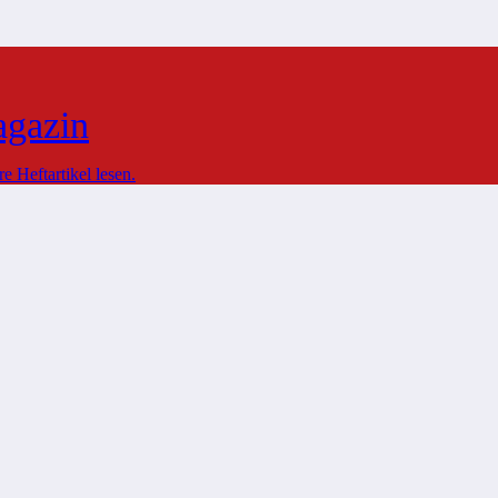
agazin
 Heftartikel lesen.