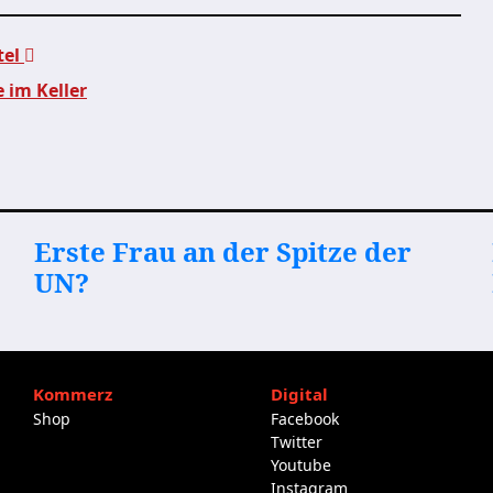
tel
 im Keller
Erste Frau an der Spitze der
UN?
Kommerz
Digital
Shop
Facebook
Twitter
Youtube
Instagram