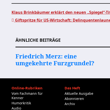
Klaus Brinkbäumer erklärt den neuen „Spiegel“-Ti
Giftspritze für US-Wirtschaft: Delinquentenlaune
Beitragsnavigation
ÄHNLICHE BEITRÄGE
Friedrich Merz: eine
umgekehrte Furzgrundel?
Online-Rubriken
Das Heft
Vom Fachmann für
Aktuelle Ausgabe
Kenner
Abonnieren
Humorkritik
Archiv
Audio