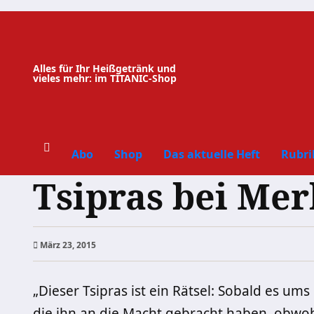
Zum
Inhalt
springen
Alles für Ihr Heißgetränk und
vieles mehr: im TITANIC-Shop
Abo
Shop
Das aktuelle Heft
Rubri
Tsipras bei Mer
März 23, 2015
„Dieser Tsipras ist ein Rätsel: Sobald es ums
die ihn an die Macht gebracht haben, obwoh