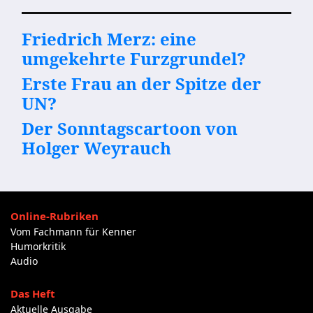
Friedrich Merz: eine
umgekehrte Furzgrundel?
Erste Frau an der Spitze der
UN?
Der Sonntagscartoon von
Holger Weyrauch
Online-Rubriken
Vom Fachmann für Kenner
Humorkritik
Audio
Das Heft
Aktuelle Ausgabe