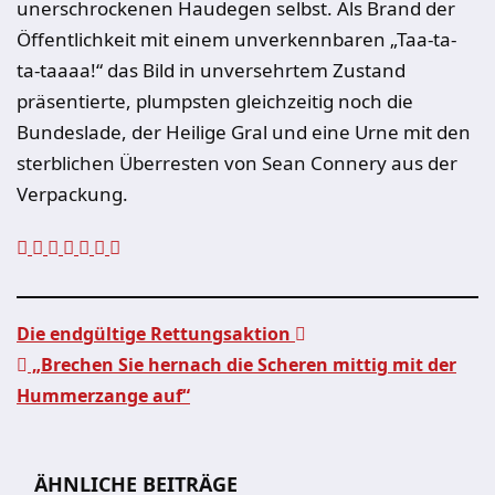
unerschrockenen Haudegen selbst. Als Brand der
Öffentlichkeit mit einem unverkennbaren „Taa-ta-
ta-taaaa!“ das Bild in unversehrtem Zustand
präsentierte, plumpsten gleichzeitig noch die
Bundeslade, der Heilige Gral und eine Urne mit den
sterblichen Überresten von Sean Connery aus der
Verpackung.
Die endgültige Rettungsaktion
„Brechen Sie hernach die Scheren mittig mit der
Beitragsnavigation
Hummerzange auf“
ÄHNLICHE BEITRÄGE