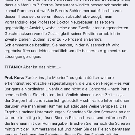
dass ein Menü im 7-Sterne-Restaurant wirklich besser schmeckt als
einmal Pommes rot-weiß in Bernd’s Schlemmerbude? Ich bin von
dieser These seit unserem Besuch absolut überzeugt, mein
Vorstandskollege Professor Doktor Neugebauer ist seitdem
gegenteiliger Ansicht, wobei seine ohne Zweifel stark degenerierten
Geschmacksnerven die Zulässigkeit seiner Position erheblich in
Zweifel ziehen. Zudem ist er zu 75 Prozent an Bernd’s
Schlemmerbude beteiligt. Sie merken, in der Wissenschaft wird
ergebnisoffen und leidenschaftlich um die besseren Argumente, um
Lösungen gerungen.
TITANIC:
Aber ist das nicht…-
Prof. Kurz:
Zurück ins „Le Meurice“, es gab natürlich weitere
erkenntnistheoretische Fragestellungen, die uns den Flieger – es war
übrigens ein ordinärer Linienflug und nicht die Concorde – nach Paris
nehmen ließen. Sie erhalten dort nämlich binnen kurzer Zeit – naja,
der Garçon hat schon ziemlich getrödelt – sehr valide Informationen
darüber, wie man einen Hummer auf adäquate Weise verspeist. Das
Ergebnis meiner Untersuchungen: Schneiden Sie den Schwanz an der
Unterseite mittig ein, lösen Sie das Fleisch heraus und entfernen Sie
die Innereien mit der Hummergabel. Brechen Sie hernach die Scheren
mittig mit der Hummerzange auf und holen Sie das Fleisch behutsam
heraus. Auch aus den Beinchen können Sie das Fleisch mit der