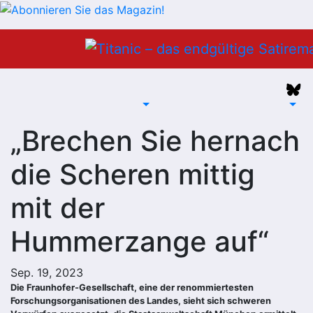
Zum
Inhalt
springen
„Brechen Sie hernach
die Scheren mittig
mit der
Hummerzange auf“
Sep. 19, 2023
Die Fraunhofer-Gesellschaft, eine der renommiertesten
Forschungsorganisationen des Landes, sieht sich schweren