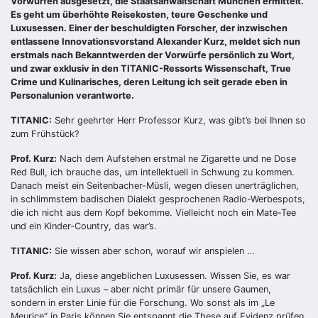
Vorwürfen ausgesetzt, die Staatsanwaltschaft München ermittelt.
Es geht um überhöhte Reisekosten, teure Geschenke und
Luxusessen. Einer der beschuldigten Forscher, der inzwischen
entlassene Innovationsvorstand Alexander Kurz, meldet sich nun
erstmals nach Bekanntwerden der Vorwürfe persönlich zu Wort,
und zwar exklusiv in den TITANIC-Ressorts Wissenschaft, True
Crime und Kulinarisches, deren Leitung ich seit gerade eben in
Personalunion verantworte.
TITANIC:
Sehr geehrter Herr Professor Kurz, was gibt’s bei Ihnen so
zum Frühstück?
Prof. Kurz:
Nach dem Aufstehen erstmal ne Zigarette und ne Dose
Red Bull, ich brauche das, um intellektuell in Schwung zu kommen.
Danach meist ein Seitenbacher-Müsli, wegen diesen unerträglichen,
in schlimmstem badischen Dialekt gesprochenen Radio-Werbespots,
die ich nicht aus dem Kopf bekomme. Vielleicht noch ein Mate-Tee
und ein Kinder-Country, das war’s.
TITANIC:
Sie wissen aber schon, worauf wir anspielen …
Prof. Kurz:
Ja, diese angeblichen Luxusessen. Wissen Sie, es war
tatsächlich ein Luxus – aber nicht primär für unsere Gaumen,
sondern in erster Linie für die Forschung. Wo sonst als im „Le
Meurice“ in Paris können Sie entspannt die These auf Evidenz prüfen,