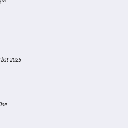
dpa
rbst 2025
üse