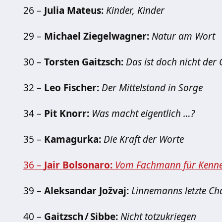
26 –
Julia Mateus:
Kinder, Kinder
29 –
Michael Ziegelwagner:
Natur am Wort
30 –
Torsten Gaitzsch:
Das ist doch nicht der G
32 –
Leo Fischer:
Der Mittelstand in Sorge
34 –
Pit Knorr:
Was macht eigentlich …?
35 –
Kamagurka:
Die Kraft der Worte
36 –
Jair Bolsonaro:
Vom Fachmann für Kenn
39 –
Aleksandar Jožvaj:
Linnemanns letzte Ch
40 –
Gaitzsch / Sibbe:
Nicht totzukriegen