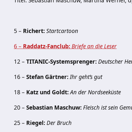
Titel: Sebastian Maschuw, Martina Werner, 
5 –
Richert:
Startcartoon
6 –
Raddatz-Fanclub:
Briefe an die Leser
12 –
TITANIC-Systemsprenger:
Deutscher He
16 –
Stefan Gärtner:
Ihr geht’s gut
18 –
Katz und Goldt:
An der Nordseeküste
20 –
Sebastian Maschuw:
Fleisch ist sein Gem
25 –
Riegel:
Der Bruch