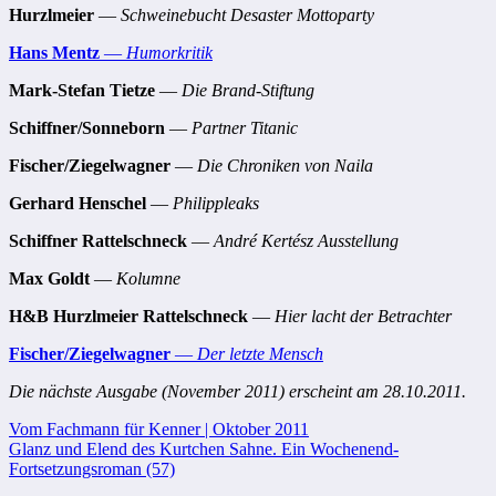
Hurzlmeier
—
Schweinebucht Desaster Mottoparty
Hans Mentz
—
Humorkritik
Mark-Stefan Tietze
—
Die Brand-Stiftung
Schiffner/Sonneborn
—
Partner Titanic
Fischer/Ziegelwagner
—
Die Chroniken von Naila
Gerhard Henschel
—
Philippleaks
Schiffner Rattelschneck
—
André Kertész Ausstellung
Max Goldt
—
Kolumne
H&B Hurzlmeier Rattelschneck
—
Hier lacht der Betrachter
Fischer/Ziegelwagner
—
Der letzte Mensch
Die nächste Ausgabe (November 2011) erscheint am 28.10.2011.
Beitragsnavigation
Vom Fachmann für Kenner | Oktober 2011
Glanz und Elend des Kurtchen Sahne. Ein Wochenend-
Fortsetzungsroman (57)