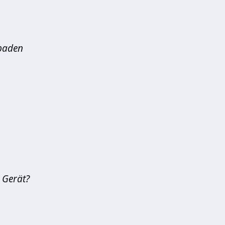
 baden
s Gerät?