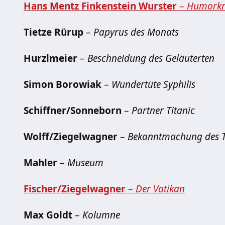
Hans Mentz Finkenstein Wurster
–
Humorkri
Tietze Rürup
–
Papyrus des Monats
Hurzlmeier
–
Beschneidung des Geläuterten
Simon Borowiak
–
Wundertüte Syphilis
Schiffner/Sonneborn
–
Partner Titanic
Wolff/Ziegelwagner
–
Bekanntmachung des T
Mahler
–
Museum
Fischer/Ziegelwagner
–
Der Vatikan
Max Goldt
–
Kolumne