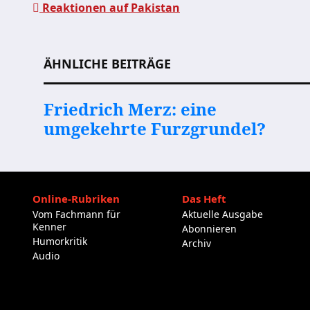
Reaktionen auf Pakistan
Beitragsnavigation
ÄHNLICHE BEITRÄGE
Friedrich Merz: eine
umgekehrte Furzgrundel?
Online-Rubriken
Das Heft
Vom Fachmann für
Aktuelle Ausgabe
Kenner
Abonnieren
Humorkritik
Archiv
Audio