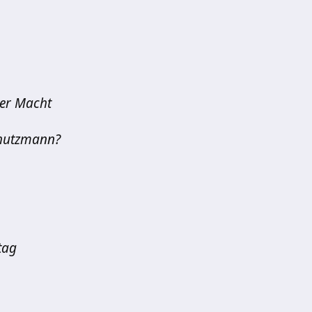
der Macht
chutzmann?
tag