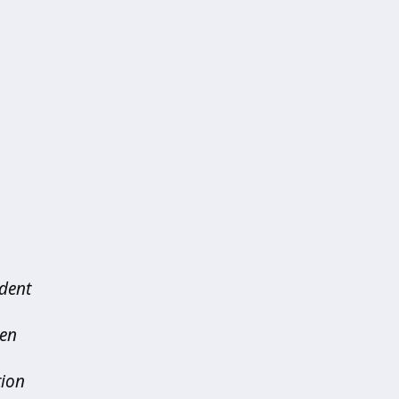
dent
nen
tion