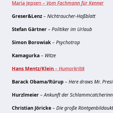
Maria Jepsen –
Vom Fachmann für Kenner
Greser&Lenz
–
Nichtraucher-Haßblatt
Stefan Gärtner
–
Politiker im Urlaub
Simon Borowiak
–
Psychotrop
Kamagurka
–
Witze
Hans Mentz/Klein
–
Humorkritik
Barack Obama/Rürup
–
Here draws Mr. Presi
Hurzlmeier
–
Ankunft der Schlammcatcherin
Christian Jöricke
–
Die große Röntgenbildauk