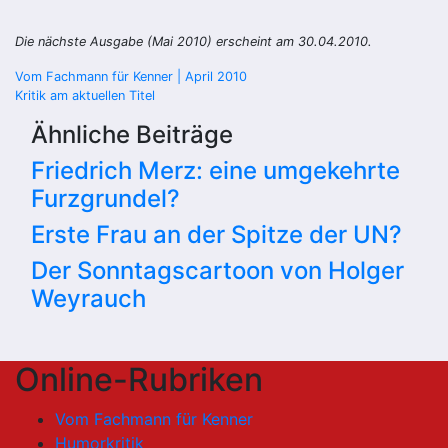
Die nächste Ausgabe (Mai 2010) erscheint am 30.04.2010.
Beitragsnavigation
Vom Fachmann für Kenner | April 2010
Kritik am aktuellen Titel
Ähnliche Beiträge
Friedrich Merz: eine umgekehrte
Furzgrundel?
Erste Frau an der Spitze der UN?
Der Sonntagscartoon von Holger
Weyrauch
Online-Rubriken
Vom Fachmann für Kenner
Humorkritik