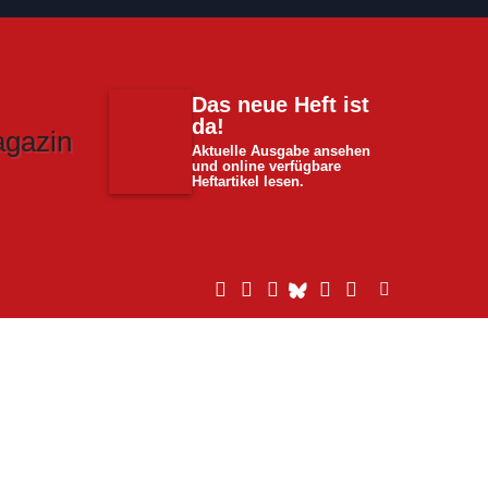
Das neue Heft ist
da!
Aktuelle Ausgabe ansehen
und online verfügbare
Heftartikel lesen.