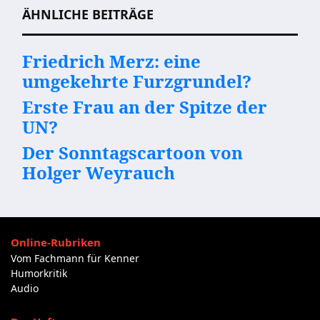
ÄHNLICHE BEITRÄGE
Friedrich Merz: eine
umgekehrte Furzgrundel?
Erste Frau an der Spitze der
UN?
Der Sonntagscartoon von
Holger Weyrauch
Online-Rubriken
Vom Fachmann für Kenner
Humorkritik
Audio