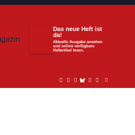
Das neue Heft ist
da!
Aktuelle Ausgabe ansehen
und online verfügbare
Heftartikel lesen.