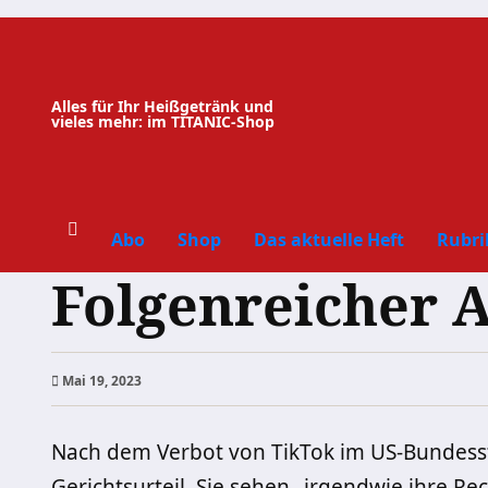
Zum
Inhalt
springen
Alles für Ihr Heißgetränk und
vieles mehr: im TITANIC-Shop
Abo
Shop
Das aktuelle Heft
Rubri
Folgenreicher 
Mai 19, 2023
Nach dem Verbot von TikTok im US-Bundess
Gerichtsurteil. Sie sehen „irgendwie ihre Rec