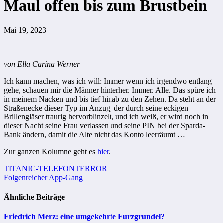
Maul offen bis zum Brustbein
Mai 19, 2023
von Ella Carina Werner
Ich kann machen, was ich will: Immer wenn ich irgendwo entlang
gehe, schauen mir die Männer hinterher. Immer. Alle. Das spüre ich
in meinem Nacken und bis tief hinab zu den Zehen. Da steht an der
Straßenecke dieser Typ im Anzug, der durch seine eckigen
Brillengläser traurig hervorblinzelt, und ich weiß, er wird noch in
dieser Nacht seine Frau verlassen und seine PIN bei der Sparda-
Bank ändern, damit die Alte nicht das Konto leerräumt …
Zur ganzen Kolumne geht es
hier
.
Beitragsnavigation
TITANIC-TELEFONTERROR
Folgenreicher App-Gang
Ähnliche Beiträge
Friedrich Merz: eine umgekehrte Furzgrundel?