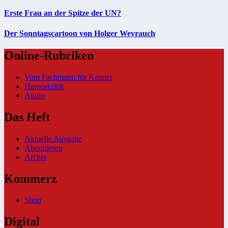
Erste Frau an der Spitze der UN?
Der Sonntagscartoon von Holger Weyrauch
Online-Rubriken
Vom Fachmann für Kenner
Humorkritik
Audio
Das Heft
Aktuelle Ausgabe
Abonnieren
Archiv
Kommerz
Shop
Digital