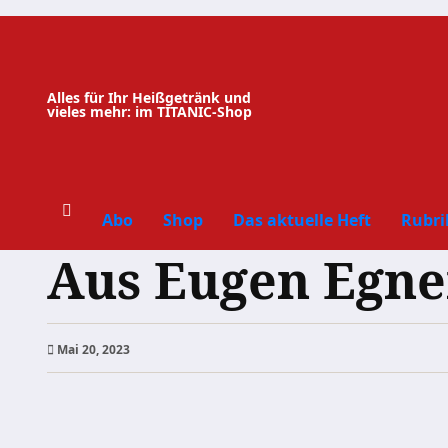
Zum
Inhalt
springen
Alles für Ihr Heißgetränk und
vieles mehr: im TITANIC-Shop
Abo
Shop
Das aktuelle Heft
Rubri
Aus Eugen Egne
Mai 20, 2023