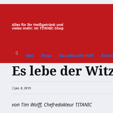
Zum
Inhalt
springen
Alles für Ihr Heißgetränk und
vieles mehr: im TITANIC-Shop
Abo
Shop
Das aktuelle Heft
Rubri
Es lebe der Wit
Jan. 8, 2015
von Tim Wolff, Chefredakteur TITANIC