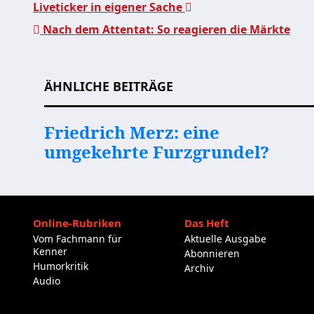
Liveticker in eigener Sache
Nach dem Attentat: So reagieren die Märkte
Beitragsnavigation
ÄHNLICHE BEITRÄGE
Friedrich Merz: eine
umgekehrte Furzgrundel?
Online-Rubriken
Das Heft
Vom Fachmann für
Aktuelle Ausgabe
Kenner
Abonnieren
Humorkritik
Archiv
Audio