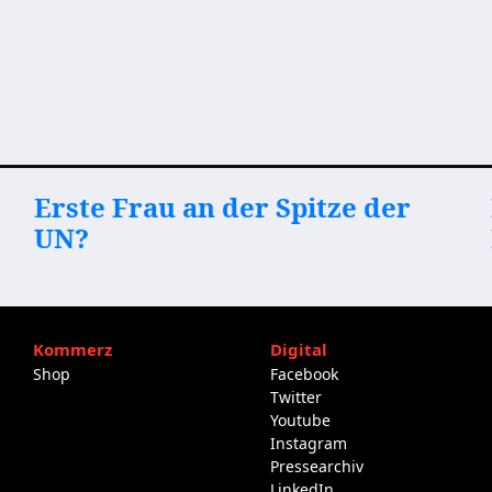
Erste Frau an der Spitze der
UN?
Kommerz
Digital
Shop
Facebook
Twitter
Youtube
Instagram
Pressearchiv
LinkedIn