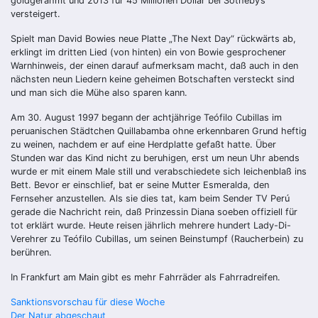
goldgerahmt und 2013 für 45 Millionen Dollar bei Sotheby’s
versteigert.
Spielt man David Bowies neue Platte „The Next Day“ rückwärts ab,
erklingt im dritten Lied (von hinten) ein von Bowie gesprochener
Warnhinweis, der einen darauf aufmerksam macht, daß auch in den
nächsten neun Liedern keine geheimen Botschaften versteckt sind
und man sich die Mühe also sparen kann.
Am 30. August 1997 begann der achtjährige Teófilo Cubillas im
peruanischen Städtchen Quillabamba ohne erkennbaren Grund heftig
zu weinen, nachdem er auf eine Herdplatte gefaßt hatte. Über
Stunden war das Kind nicht zu beruhigen, erst um neun Uhr abends
wurde er mit einem Male still und verabschiedete sich leichenblaß ins
Bett. Bevor er einschlief, bat er seine Mutter Esmeralda, den
Fernseher anzustellen. Als sie dies tat, kam beim Sender TV Perú
gerade die Nachricht rein, daß Prinzessin Diana soeben offiziell für
tot erklärt wurde. Heute reisen jährlich mehrere hundert Lady-Di-
Verehrer zu Teófilo Cubillas, um seinen Beinstumpf (Raucherbein) zu
berühren.
In Frankfurt am Main gibt es mehr Fahrräder als Fahrradreifen.
Beitragsnavigation
Sanktionsvorschau für diese Woche
Der Natur abgeschaut